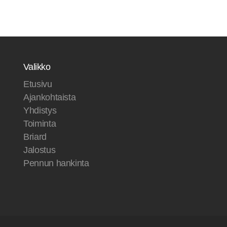
Valikko
Etusivu
Ajankohtaista
Yhdistys
Toiminta
Briard
Jalostus
Pennun hankinta