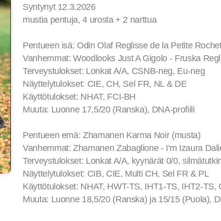
Syntynyt 12.3.2026
mustia pentuja, 4 urosta + 2 narttua
Pentueen isä: Odin Olaf Reglisse de la Petite Roche
Vanhemmat: Woodlooks Just A Gigolo - Fruska Regli
Terveystulokset: Lonkat A/A, CSNB-neg, Eu-neg
Näyttelytulokset: CIE, CH, Sel FR, NL & DE
Käyttötulokset: NHAT, FCI-BH
Muuta: Luonne 17,5/20 (Ranska), DNA-profiili
Pentueen emä: Zhamanen Karma Noir (musta)
Vanhemmat: Zhamanen Zabaglione - I'm Izaura Dali
Terveystulokset: Lonkat A/A, kyynärät 0/0, silmätu
Näyttelytulokset: CIB, CIE, Multi CH, Sel FR & PL
Käyttötulokset: NHAT, HWT-TS, IHT1-TS, IHT2-TS,
Muuta: Luonne 18,5/20 (Ranska) ja 15/15 (Puola), DN