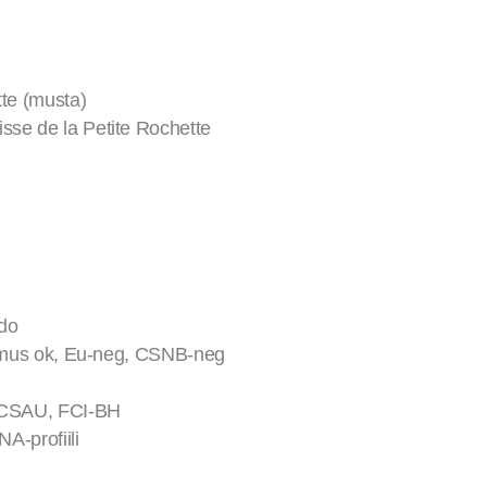
tte (musta)
sse de la Petite Rochette
do
tkimus ok, Eu-neg, CSNB-neg
 CSAU, FCI-BH
A-profiili